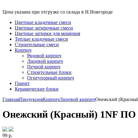
Цена указана при отгрузке со склада в Н.Новгороде
Цветные кладочные смеси
Цветные затирочные смеси
Цветные затирки для мощения
Теплые кладочные смеси
Строительные смеси
Кирпич
Рядовой кирпич
Лицевой кирпич
Печной кирпич
Строительные блоки
Огнеупорный кирпич
Гранит
Керамические блоки
Главная
Продукция
Кирпич
Лицевой кирпич
Онежский (Красны
Онежский (Красный) 1NF ПО
99
р.