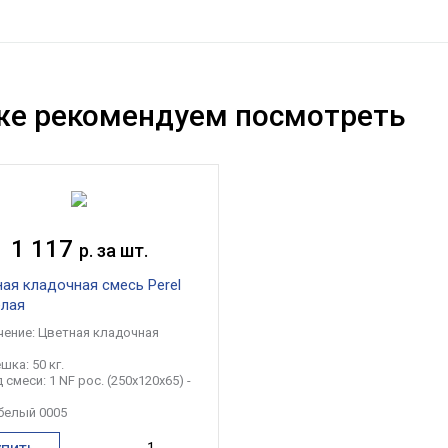
же рекомендуем посмотреть
1 117
р. за шт.
ая кладочная смесь Perel
елая
чение: Цветная кладочная
шка: 50 кг.
 смеси: 1 NF рос. (250x120x65) -
 белый 0005