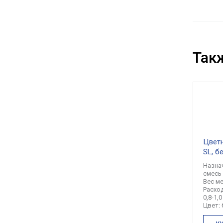
Так
Цветн
SL, б
Назна
смесь
Вес ме
Расход
0,8-1,0
Цвет: