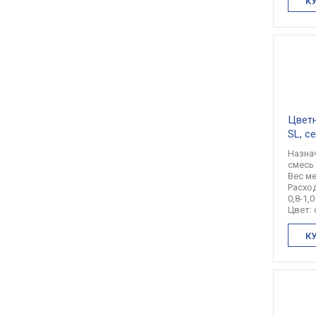
К
Цветн
SL, с
Назна
смесь
Вес ме
Расход
0,8-1,0
Цвет:
К