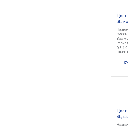
Цветн
SL, к
Назна
смесь
Вес ме
Расход
0,8-1,0
Цвет:
К
Цветн
SL, ш
Назна