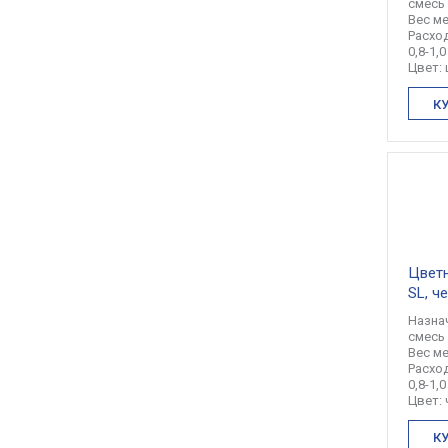
смесь
Вес ме
Расход
0,8-1,0
Цвет:
К
Цветн
SL, ч
Назна
смесь
Вес ме
Расход
0,8-1,0
Цвет:
К