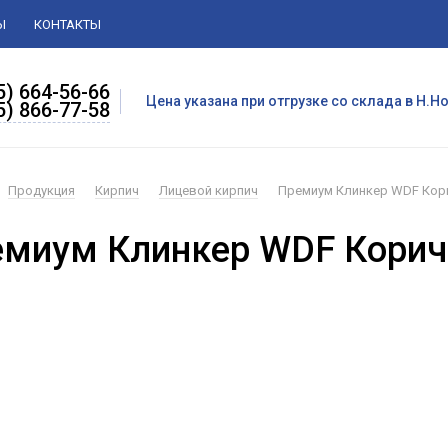
Ы
КОНТАКТЫ
5) 664-56-66
Цена указана при отгрузке со склада в Н.
5) 866-77-58
Продукция
Кирпич
Лицевой кирпич
Премиум Клинкер WDF Кор
емиум Клинкер WDF Кори