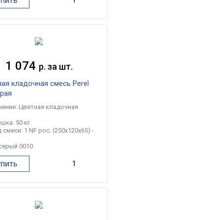
УПИТЬ
1 074
р. за шт.
ая кладочная смесь Perel
ерая
чение: Цветная кладочная
шка: 50 кг.
 смеси: 1 NF рос. (250x120x65) -
 серый 0010
УПИТЬ