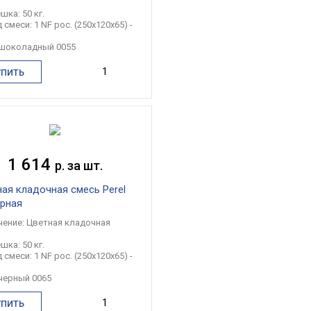
шка: 50 кг.
 смеси: 1 NF рос. (250x120x65) -
 шоколадный 0055
УПИТЬ
1 614
р. за шт.
ая кладочная смесь Perel
ерная
чение: Цветная кладочная
шка: 50 кг.
 смеси: 1 NF рос. (250x120x65) -
 черный 0065
УПИТЬ